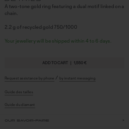
Your jewellery will be shipped within 4 to 6 days.
ADD TO CART |
1,550 €
/
Request assistance by phone
by instant messaging
Guide des tailles
Guide du diamant
OUR SAVOIR-FAIRE
A RESPONSIBLE GOLD
OUR NATURAL STONES
GUIDE DU DIAMANT