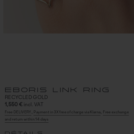
EBORIS LINK RING
RECYCLED GOLD
1,550 €
incl. VAT
,
,
Free DELIVERY
Payment in 3X free of charge via Klarna
Free exchange
and return within 14 days
DÉTAILS
A two-tone gold ring featuring a dual motif linked on a
chain.
2.2 g of recycled gold 750/1000