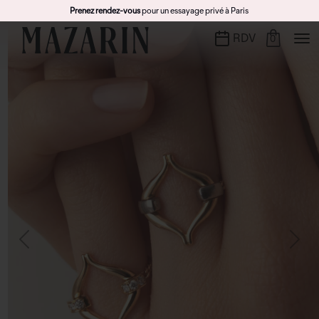
Prenez rendez-vous
pour un essayage privé à Paris
RDV
0
Previous
Next