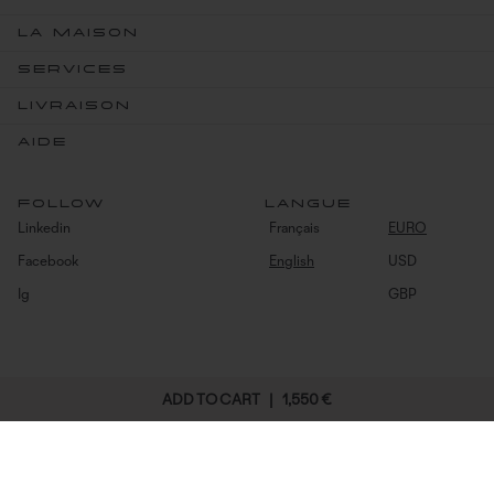
LA MAISON
SERVICES
LIVRAISON
AIDE
FOLLOW
LANGUE
Linkedin
Français
EURO
Facebook
English
USD
Ig
GBP
(C) Mazarin 2026
ADD TO CART |
1,550 €