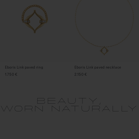
Eboris Link paved ring
Eboris Link paved necklace
1.750 €
2.150 €
BEAUTY,
WORN NATURALLY