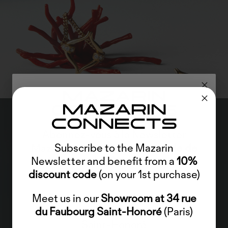
MAZARIN
MAZARIN
CONNECTS
CONNECTS
Abonnez-vous à la Newsletter
Mazarin et bénéficiez d'un
Subscribe to the Mazarin
code de
Newsletter and benefit from a
réduction de 10%
(sur votre 1er
10%
discount code
(on your 1st purchase)
achat)
Meet us in our
Découvrez-nous dans notre
Showroom at 34 rue
Showroom
du Faubourg Saint-Honoré
au 34 rue du Faubourg
(Paris)
Saint-Honoré